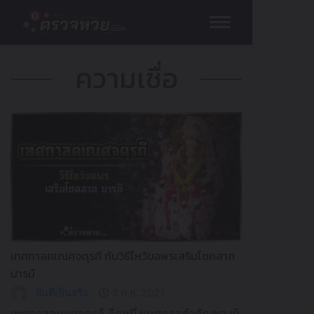
Skip
to
content
ความเชื่อ
เทศกาลคเณศจตุรถี กับวิธีไหว้ขอพรเสริมโชคลาภ
บารมี
ฝันที่เป็นจริง
3 ก.ย. 2021
เทศกาลคเณศจตุรถี อีกหนึ่งเทศกาลสำคัญของผู้