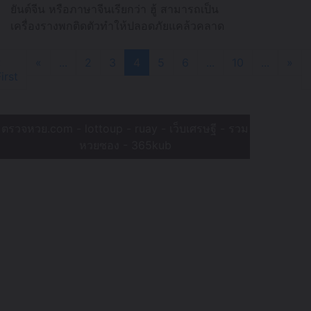
ยันต์จีน หรือภาษาจีนเรียกว่า ฮู้ สามารถเป็น
เครื่องรางพกติดตัวทำให้ปลอดภัยแคล้วคลาด
จากอันตรายทั้งปวงได้แล้วยังสามารถเรียกโชค
ลาภ
«
«
...
2
3
4
5
6
...
10
...
»
irst
ตรวจหวย.com -
lottoup
-
ruay
-
เว็บเศรษฐี
-
รวม
หวยซอง
-
365kub