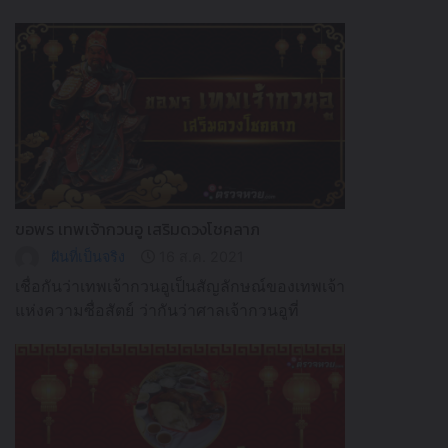
อย่างไรให้ปัง รีบทำก่อน รับทรัพย์ก่อนปีใหม่
ขอพร เทพเจ้ากวนอู เสริมดวงโชคลาภ
ฝันที่เป็นจริง
16 ส.ค. 2021
เชื่อกันว่าเทพเจ้ากวนอูเป็นสัญลักษณ์ของเทพเจ้า
แห่งความซื่อสัตย์ ว่ากันว่าศาลเจ้ากวนอูที่
คลองสาน ศักดิ์สิทธิ์ใครขออะไรสมหวังตามที่
ขอมีโชคลาภ