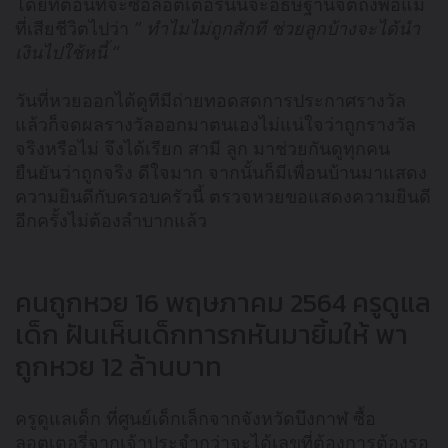
โดยที่ตอนที่จะซื้อลอตเตอรี่นั้นจะอธิษฐานจิตถึงพ่อแม่
ที่เสียชีวิตไปว่า
” ทำไมไม่ถูกสักที ช่วยลูกบ้างจะได้นำ
เงินไปใช้หนี้ “
วันที่หวยออกได้ดูทีมีถ่ายทอดสดการประกาศรางวัล
แล้วก็จดผลรางวัลออกมาตนเองไม่แน่ใจว่าถูกรางวัล
จริงหรือไม่ จึงได้เรียก สามี ลูก มาช่วยกันดูทุกคน
ยืนยันว่าถูกจริง ดีใจมาก จากนั้นก็มีเพื่อนบ้านมาแสดง
ความยินดีกับครอบครัวนี้ ตรวจหวยขอแสดงความยินดี
อีกครั้งไม่ต้องลำบากแล้ว
คนถูกหวย 16 พฤษภาคม 2564 ครูดูแล
เด็ก ฝันเห็นเด็กทารกหันมายิ้มให้ พา
ถูกหวย 12 ล้านบาท
ครูดูแลเด็ก ที่ศูนย์เด็กเล็กจากจังหวัดบึงกาฬ ซื้อ
ลอตเตอรี่จากเจ้าประจำกว่าจะได้เลขที่ต้องการต้องรอ