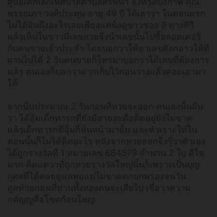
ศูนย์เด็กเล็กเทศบาลตำบลศรีพนา จังหวัดบึงกาฬ คุณ
พรรณภา วงศ์ประทุม อายุ 49 ปี ได้เล่าว่า ในตอนแรก
ไม่ได้ฝันถึงอะไรเลยเพียงแต่นั่งดูข่าวช่อง 9 ทางทีวี
แล้วเห็นในข่าวมีเลขสวยจึงนำเลขนั้นไปซื้อลอตเตอรี่
กับคนขายเจ้าประจำ โดยบอกว่าให้หาเลขดังกล่าวให้ที
ผ่านไปได้ 2 วันคนขายก็โทรมาบอกว่าได้เลขที่ต้องการ
แล้ว ตนเองก็บอกว่าฝากเก็บไว้ก่อนว่างแล้วค่อยเอามา
ให้
จากนั้นประมาณ 2 วันก่อนที่หวยจะออก ตนเองนั้นฝัน
ว่า ได้อุ้มเด็กทารกที่ยังมีสายสะดือติดอยู่ยังไม่ขาด
แล้วเด็กทารกที่อุ้มก็หันหน้ามายิ้ม และหัวเราะให้ใน
ตอนนั้นก็ไม่ได้คิดอะไร หลังจากหวยออกจึงรู้ว่าตัวเอง
ได้ถูกรางวัลที่ 1 หมายเลข 684579 จำนวน 2 ใบ ดีใจ
มาก คิดแต่ว่าที่ถูกหวยรางวัลใหญ่นั้นก็เพราะเป็นบุญ
กุศลที่ได้คอยดูแลพ่อแม่ไม่ขาดตกบกพร่องจนวัน
สุดท้ายก่อนที่ท่านทั้งสองคนจะเสียไป เชื่อว่าความ
กตัญญูคือโชคก้อนใหญ่