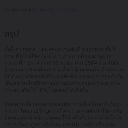
ขอบคุณรูปจาก
ไทยรัฐ
,
sanook
สรุป
ทั้งนี้ ตรวจหวย ขอแสดงความยินดี คนถูกหวย ทั้ง 5
ท่าน ที่ได้รับโชคก้อนโต ๆ ถูกสลากกินแบ่งรัฐบาล
รางวัลที่ 1 ประจำวันที่ 16 พฤษภาคม 2564 รวมไปถึง
อีกหลาย ๆ ท่านที่ถูกรางวัลอื่น ๆ ด้วยเช่นกัน สำหรับคน
ที่ยังไม่ถูกกับเขาสักทีก็อย่าเพิ่งท้อโชคลาภอาจจะกำลัง
เดินทางมาใกล้ถึงท่านแล้วหมั่นทำบุญบ่อย ๆ ผลบุญจะ
ช่วยส่งเสริมให้ได้รับโชคลาภได้เร็วขึ้น
สังเกตุกันมั๊ยว่าคนดวงเฮงแต่ละท่านมีเคล็ดอะไรถึงถูก
รางวัล โดยส่วยใหญ่แล้วก็ได้จากความฝันนำโชค หรือ
มีคนบอกเลข หยิบลอตเตอรี่ให้ หรือซื้อแบบไม่ได้ตั้งใจ
กลายเป็นว่าถูกรางวัลใหญ่แบบไม่คาดคิด หรือตาม