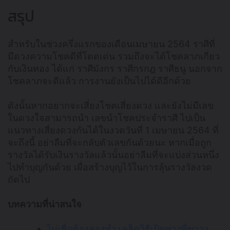
สรุป
สำหรับในช่วงครึ่งแรกของเดือนเมษายน 2564 ราศีที่
มีดวงความโชคดีที่โดดเด่น รวมถึงจะได้โชคลาภเกี่ยว
กับเงินทอง ได้แก่ ราศีมังกร ราศีกรกฎ ราศีธนู นอกจาก
โชคลาภจะดีแล้ว การงานยังเป็นไปได้ดีอีกด้วย
ดังนั้นหากอยากจะเสี่ยงโชคเสี่ยงดวง และยังไม่มีเลข
ในดวงใจสามารถนำ เลขนำโชคประจำราศี ไปเป็น
แนวทางเสี่ยงดวงกันได้ในงวดวันที่ 1 เมษายน 2564 ที่
จะถึงนี้ อย่าลืมที่จะกลับตัวเลขกันด้วยนะ หากเมื่อถูก
รางวัลได้รับเงินรางวัลแล้วนั้นอย่าลืมที่จะแบ่งส่วนหนึ่ง
ไปทำบุญกันด้วย เผื่อสร้างบุญไว้ในการลุ้นรางวัลงวด
ถัดไป
บทความที่น่าสนใจ
ไม่เชื่อต้องลองทำ เคล็ดวิธีเปิดทางที่ขวาง