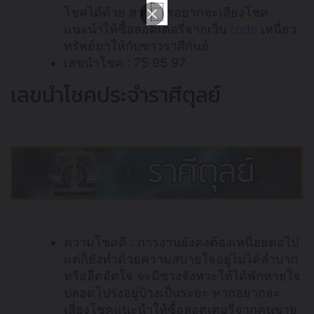
โชคได้ด้วย ส่วนใครอยากจะเสี่ยงโชค
แนะนำให้ซื้อลอตเตอรี่จากเว็บ
tode
เหนี่ยว
ทรัพย์มาให้กับชาวราศีกันย์
เลขนำโชค : 75 95 97
เลขนำโชคประจำราศีตุลย์
ความโชคดี : การงานยังคงต้องเหนื่อยต่อไป
แต่ก็ยังทำด้วยความสบายใจอยู่ไม่ได้ลำบาก
หรืออึดอัดใจ จะมีช่วงจังหวะให้ได้พักหายใจ
ปลอดโปร่งอยู่บ้างเป็นระยะ หากอยากจะ
เสี่ยงโชคแนะนำให้ซื้อลอตเตอรี่จากคนขาย