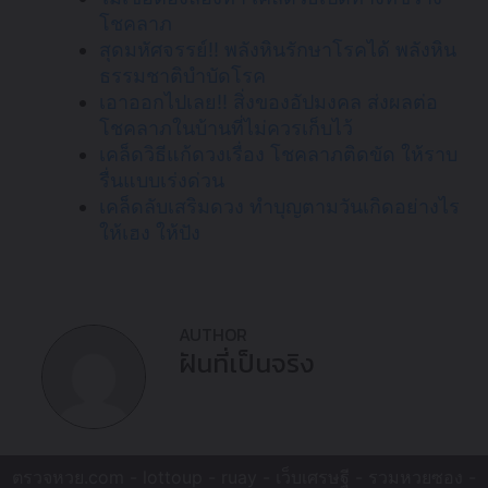
โชคลาภ
สุดมหัศจรรย์!! พลังหินรักษาโรคได้ พลังหิน
ธรรมชาติบำบัดโรค
เอาออกไปเลย!! สิ่งของอัปมงคล ส่งผลต่อ
โชคลาภในบ้านที่ไม่ควรเก็บไว้
เคล็ดวิธีแก้ดวงเรื่อง โชคลาภติดขัด ให้ราบ
รื่นแบบเร่งด่วน
เคล็ดลับเสริมดวง ทำบุญตามวันเกิดอย่างไร
ให้เฮง ให้ปัง
AUTHOR
ฝันที่เป็นจริง
ตรวจหวย.com -
lottoup
-
ruay
-
เว็บเศรษฐี
-
รวมหวยซอง
-