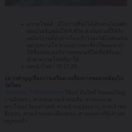
ความโชคดี : มีโอกาสที่จะได้เดินทางไกลพัก
ผ่อนไปเติมพลังให้กับชีวิต ดังนั้นช่วงนี้ให้รีบ
เคลียร์งานที่คั่งค้างโดยเร็วไวจะได้ไปพักผ่อน
อย่างสบายใจ หากอยากจะเสี่ยงโชคแนะนำ
ให้ซื้อลอตเตอรี่จากคนขายที่ใส่เสื้อสีส้มจะ
นำพาความโชคดีมาให้
เลขนำโชค : 15 21 25
อยากทำบุญเรื่องการเสริมดวงเรื่องการขอหวยต้องไป
วัดไหน
วัดขอหวย 7 ที่ในกรุงเทพฯ
ได้แก่ ต้นโพธิ์ ริมถนนใหญ่
รามอินทรา, ศาลขุนด่านเจ้าพ่อเสือ, ศาลแม่นาค
พระโขนง วัดมหาบุศย์, ศาลเจ้าแม่งูจงอาง, ศาลเจ้าพ่อ
ยี่กอฮง, ศาลเจ้าแม่ตะเคียนทอง, ศาลอนุสาวรีย์เจ้าแม่
หมูทองคำ