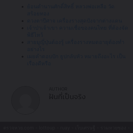
ย้อนตำนานศักดิ์สิทธิ์ หลวงพ่อเหลือ วัด
สร้อยทอง
ดวงตาปีศาจ เครื่องรางสุดปังจากต่างแดน
เจ้าป่าเจ้าเขา ความเชื่อของคนไทย ที่ต้องจัด
พิธีไหว้
สายมูญี่ปุ่นต้องรู้ เครื่องรางหมดอายุต้องทำ
อย่างไร
เผยคำตอบปัก ธูปกลับหัว หมายถึงอะไร เป็น
เรื่องดีหรือ
AUTHOR
ฝันที่เป็นจริง
ตรวจหวย.com -
lottoup
-
ruay
-
เว็บเศรษฐี
-
รวมหวยซอง
-