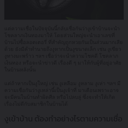
แต่ความเชื่อในปัจจุบันนี้กลับเชื่อกันว่างูเข้าบ้านจะนำ
โชคลาภเงินทองมาให้ โดยส่วนใหญ่จะนำเอาเลขที่
บ้านไปซื้อลอตเตอรี่ ที่สำคัญถูกหวยกันเป็นส่วนมากเสีย
ด้วย ยังมีคำทำนายถึงงูหากเป็นงูขนาดเล็ก เช่น งูเขียว
งูทางมะพร้าว ฯลฯ เชื่อว่าจะนำความโชคดี โชคลาภ
เงินทอง หรือจะนำข่าวดี เรื่องดี ๆ มาให้กับผู้ที่อยู่อาศัย
ในบ้านหลังนั้น
แต่ถ้าหากเป็นงูใหญ่ เช่น งูเหลือม งูหลาม งูเห่า ฯลฯ มี
ความเชื่อกันว่างูเหล่านี้เป็นงูเจ้าที่ มาเตือนเพราะอาจ
จะมีคนในบ้านทำผิดศีล หรือไปลบลู่ ซึ่งจะทำให้เกิด
เรื่องไม่ดีกับสมาชิกในบ้านได้
งูเข้าบ้าน ต้องทำอย่างไรตามความเชื่อ