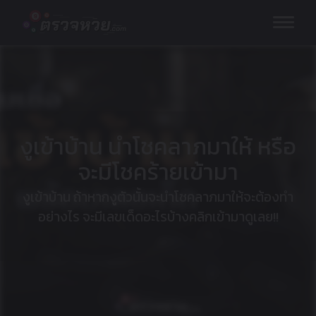
Skip
to
content
งูเข้าบ้าน นำโชคลาภมาให้ หรือ
จะมีโชคร้ายเข้ามา
งูเข้าบ้าน ถ้าหากงูตัวนั้นจะนำโชคลาภมาให้จะต้องทำ
อย่างไร จะมีเลขเด็ดอะไรบ้างคลิกเข้ามาดูเลย!!