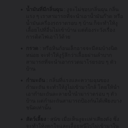
น้ำมันที่มีกลิ่นฉุน
: งูจะไม่ชอบกลิ่นฉุน กลิ่น
แรง ๆ เราสามารถที่จะนำเอาน้ำมันก๊าด หรือ
น้ำมันเครื่องรถราดรอบ ๆ บ้าน ก็จะทำให้งู
เลื้อยไปที่อื่นไม่เข้าบ้าน แต่ต้องระวังเรื่อง
การติดไฟเอาไว้ด้วย
กรวด
: หรือหินก้อนเล็กอาจจะมีคมบ้างนิด
หน่อย จะทำให้งูรู้สึกว่าเลื้อยผ่านลำบาก
สามารถที่จะนำเอากรวดมาโรยรอบ ๆ ตัว
บ้าน
กำมะถัน
: กลิ่นที่แรงและความฉุนของ
กำมะถัน จะทำให้งูไม่เข้ามาใกล้ โดยให้นำ
เอากำมะถันละลายน้ำนำมาราดรอบ ๆ ตัว
บ้าน แต่กำมะถันสามารถป้องกันได้เพียงบาง
ชนิดเท่านั้น
สัตว์เลี้ยง
: สุนัข เมื่อเห็นงูจะเห่าเสียงดัง ซึ่ง
จะทำให้งูตกใจและเลื้อยหนีไปไม่เข้ามาใน