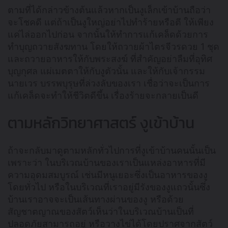
ตามที่ได้กล่าวข้างต้นแล้วหากเป็นงูเล็กเข้าบ้านถือว่า
จะโชคดี แต่ถ้าเป็นงูใหญ่อย่าไปทำร้ายหรือตี ให้เพียง
แค่ไล่ออกไปก่อน จากนั้นให้ทำการแก้เคล็ดด้วยการ
ทำบุญถวายสังฆทาน โดยให้ถวายผ้าไตรจีวรดวย 1 ชุด
และถวายอาหารให้กับพระสงฆ์ ที่สำคัญอย่าลืมที่อุทิศ
บุญกุศล แผ่เมตตาให้กับงูตัวนั้น และให้กับเจ้ากรรม
นายเวร บรรพบุรุษที่ล่วงลับของเรา เชื่อว่าจะเป็นการ
แก้เคล็ดจะทำให้ชีวิตดีขึ้น เรื่องร้ายจะกลายเป็นดี
ตามหลักวิทยาศาสตร์ งูเข้าบ้าน
ถ้าจะกลับมาดูตามหลักทั่วไปการที่งูเข้าบ้านคนนั้นเป็น
เพราะว่า ในบริเวณบ้านของเราเป็นแหล่งอาหารที่มี
ความอุดมสมบูรณ์ เช่นมีหนูเยอะซึ่งเป็นอาหารของงู
โดยทั่วไป หรือในบริเวณที่เราอยู่มีรังของงูแถวนั้นซึ่ง
บ้านเราอาจจะเป็นเส้นทางผ่านของงู หรือด้วย
สัญชาตญาณของสัตว์เห็นว่าในบริเวณบ้านเป็นที่
ปลอดภัยสามารถอยู่ หรือวางไข่ได้โดยปราศจากสัตว์