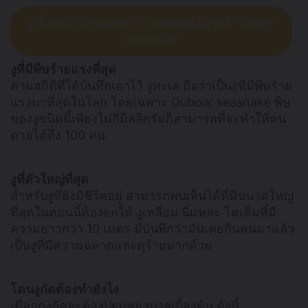
งูเลื้อยเข้าบ้านเลขอะไร เผยเลขเด็ดงูเข้าบ้านพา
ถูกหวยติด!
งูที่มีพิษร้ายแรงที่สุด
ตามสถิติที่ได้บันทึกเอาไว้ งูทะเล ถือว่าเป็นงูที่มีพิษร้าย
แรงมาที่สุดในโลก โดยเฉพาะ Dubois’ seasnake พิษ
ของงูชนิดนี้เพียงไม่กี่มิลลิกรัมก็สามารถที่จะทำให้คน
ตายได้ถึง 100 คน
งูที่ตัวใหญ่ที่สุด
สำหรับงูที่ยังมีชีวิตอยู่ สามารถพบเห็นได้ที่มีขนาดใหญ่
ที่สุดในตอนนี้ต้องยกให้ งูเหลือม นี่แหละ โตเต็มที่มี
ความยาวกว่า 10 เมตร มีบันทึกว่ามันเคยกินคนมาแล้ว
เป็นงูที่มีความฉลาดและดุร้ายมากด้วย
โดนงูกัดต้องทำยังไง
เมื่อถูกงูกัดจะต้องปฐมพยาบาลเบื้องต้น ดังนี้