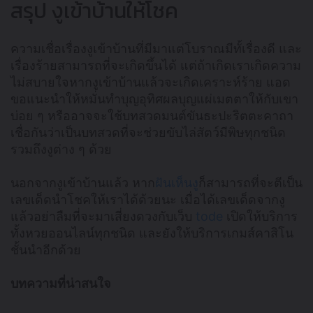
สรุป งูเข้าบ้านให้โชค
ความเชื่อเรื่องงูเข้าบ้านที่มีมาแต่โบราณมีทั้เรื่องดี และ
เรื่องร้ายสามารถที่จะเกิดขึ้นได้ แต่ถ้าเกิดเราเกิดความ
ไม่สบายใจหากงูเข้าบ้านแล้วจะเกิดเคราะห์ร้าย แอด
ขอแนะนำให้หมั่นทำบุญอุทิศผลบุญแผ่เมตตาให้กับเขา
บ่อย ๆ หรืออาจจะใช้บทสวดมนต์ขันธะปะริตตะคาถา
เชื่อกันว่าเป็นบทสวดที่จะช่วยขับไล่สัตว์มีพิษทุกชนิด
รวมถึงงูต่าง ๆ ด้วย
นอกจากงูเข้าบ้านแล้ว หาก
ฝันเห็นงู
ก็สามารถที่จะตีเป็น
เลขเด็ดนำโชคให้เราได้ด้วยนะ เมื่อได้เลขเด็ดจากงู
แล้วอย่าลืมที่จะมาเสี่ยงดวงกับเว็บ
tode
เปิดให้บริการ
ทั้งหวยออนไลน์ทุกชนิด และยังให้บริการเกมส์คาสิโน
ชั้นนำอีกด้วย
บทความที่น่าสนใจ