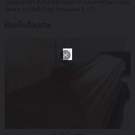
ใหญ่จะมาหา ยิ่งจับได้จำนวนมาก และภาพในความฝัน
ชัดเจน รางวัลยิ่งใหญ่ (เลขมงคล 8 – 7)
ฝันเห็นโลงศพ