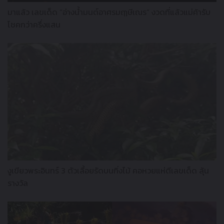
มาแล้ว เลขเด็ด “อ่างน้ำมนต์อาศรมฤๅษีเณร” งวดที่แล้วแม่ค้ารับ
โชคกว่าครึ่งแสน
งูเขียวพระอินทร์ 3 ตัวเลื้อยรัดบนกิ่งไม้ คอหวยแห่ตีเลขเด็ด ลุ้น
รางวัล