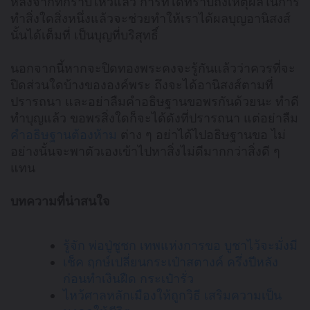
หลังจากที่กราบไหว้แล้ว การที่ได้ทราบถึงเหตุผลในการ
ทำสิ่งใดสิ่งหนึ่งแล้วจะช่วยทำให้เราได้ผลบุญอานิสงส์
นั้นได้เต็มที่ เป็นบุญที่บริสุทธิ์
นอกจากนี้หากจะปิดทองพระคงจะรู้กันแล้วว่าควรที่จะ
ปิดส่วนใดบ้างขององค์พระ ถึงจะได้อานิสงส์ตามที่
ปรารถนา และอย่าลืมคำอธิษฐานขอพรกันด้วยนะ ทำดี
ทำบุญแล้ว ขอพรสิ่งใดก็จะได้ดังที่ปรารถนา แต่อย่าลืม
คำอธิษฐาน​ต้องห้าม
ต่าง ๆ อย่าได้ไปอธิษฐานขอ ไม่
อย่างนั้นจะพาตัวเองเข้าไปหาสิ่งไม่ดีมากกว่าสิ่งดี ๆ
แทน
บทความที่น่าสนใจ
รู้จัก พ่อปู่ชูชก เทพแห่งการขอ บูชาไว้จะมั่งมี
เช็ค ฤกษ์เปลี่ยนกระเป๋าสตางค์ ครึ่งปีหลัง
ก่อนทำเงินฝืด กระเป๋ารั่ว
ไหว้ศาลหลักเมืองให้ถูกวิธี เสริมความเป็น