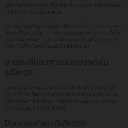
เลื่อมใสศรัทธาอย่างเต็มเปี่ยม ซึ่งจะมีผลานิสงส์เป็นผล
บุญอย่างมากมายมหาศาล
จากข้อความนี้เอง ได้ถูกมาตีความไปว่า การที่เราหาก
ใครที่มีโอกาสได้ทำการปิดทององค์พระ จะส่งผลให้ไม่
ว่าจะเกิดภพใดชาติใดจะมีผิวพรรณที่สดใสงดงาม มี
ราศี เป็นที่รักใคร่แก่คนทั่วไปที่ได้พบเจอ
อานิสงส์ของการปิดทองพระใน
แต่ละจุด
คงจะพอทราบเหตุผลกันแล้วว่าทำไมผู้ที่มาทำบุญทั้ง
หลายจึงต้องปิดทององค์พระพุทธรูปด้วย มาถึงความ
หมายและอานิสงส์ในการปิดทองส่วนต่าง ๆ ขององค์
พระจะมีผลบุญอานิสงส์ ดังนี้
ปิดทององค์พระ ที่เศียรพระ