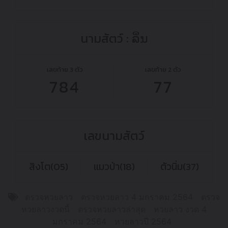
นามสัตว์ : ລິ່ນ
เลขท้าย 3 ตัว
เลขท้าย 2 ตัว
784
77
เลขนามสัตว์
สิงโต(05)
แมวป่า(18)
ตัวนิ่ม(37)
ตรวจหวยลาว
ตรวจหวยลาว 4 มกราคม 2564
ตรวจ
หวยลาวงวดนี้
ตรวจหวยลาวล่าสุด
หวยลาว งวด 4
มกราคม 2564
หวยลาวปี 2564