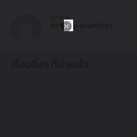
AUTHOR
ความเชื่อ แรงศรัทธา
เรื่องอื่นๆ ที่น่าสนใจ