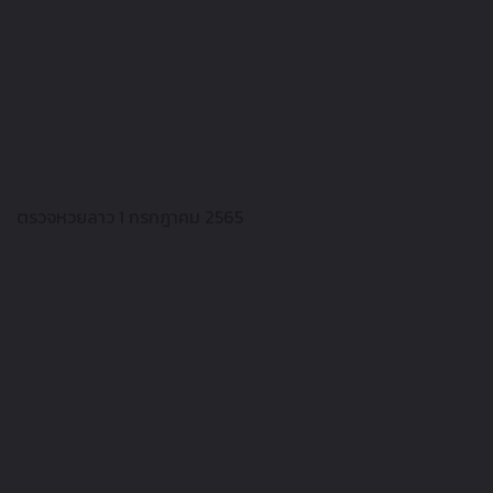
ตรวจหวยลาว 1 กรกฎาคม 2565