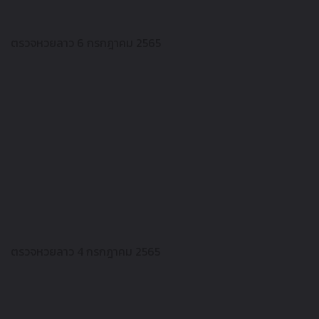
ตรวจหวยลาว 6 กรกฎาคม 2565
ตรวจหวยลาว 4 กรกฎาคม 2565