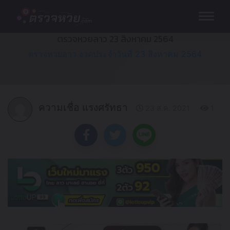
Skip
to
content
ตรวจหวยลาว 23 สิงหาคม 2564
ตรวจหวยลาว งวดประจำวันที่ 23 สิงหาคม 2564
ความเชื่อ แรงศรัทธา
23 ส.ค. 2021
1