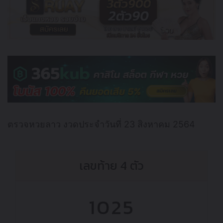
ตรวจหวยลาว งวดประจำวันที่ 23 สิงหาคม 2564
เลขท้าย 4 ตัว
1025