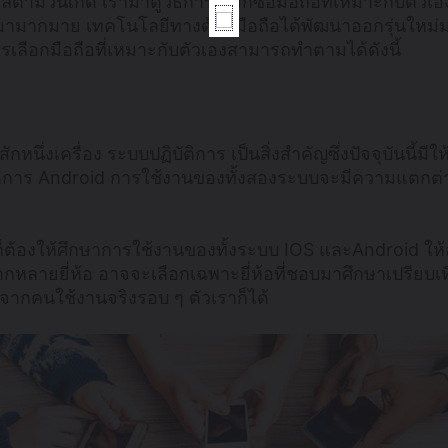
คลตามวันเกิด เรามาดูวิธีการเลือกซื้อมือถือที่เหมาะกับตั
ออกมามากมาย เทคโนโลยีทางด้านมือถือได้พัฒนาออกรุ่นใหม่มาเ
การเลือกมือถือที่เหมาะกับตัวเองสามารถทำตามได้ดังนี้
ักหนึ่งเครื่อง ระบบปฏิบัติการ เป็นสิ่งสำคัญซึ่งปัจจุบันนี้มีใ
ติการ Android การใช้งานของทั้งสองระบบจะมีความแตกต่า
่องก็ต้องให้ศึกษาการใช้งานของทั้งระบบ IOS และAndroid ให
กหลายยี่ห้อ อาจจะเลือกเฉพาะยี่ห้อที่ชอบมาศึกษาเปรียบเ
กคนใช้งานจริงรอบ ๆ ตัวเราก็ได้