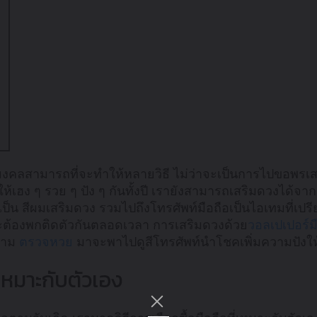
ริมงคลสามารถที่จะทำให้หลายวิธี ไม่ว่าจะเป็นการไปขอพรเ
อให้เฮง ๆ รวย ๆ ปัง ๆ กันทั้งปี เรายังสามารถเสริมดวงได้จา
ป็น สีผมเสริมดวง รวมไปถึงโทรศัพท์มือถือเป็นไอเทมที่เปรี
ะต้องพกติดตัวกันตลอดเวลา การเสริมดวงด้วย
วอลเปเปอร์ม
ตาม
ตรวจหวย
มาจะพาไปดูสีโทรศัพท์นําโชคเพิ่มความปังให
ห้เหมาะกับตัวเอง