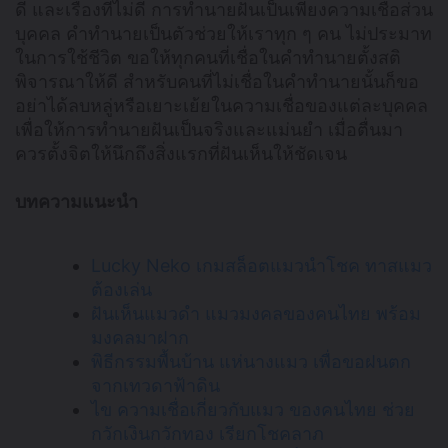
ดี และเรื่องที่ไม่ดี การทำนายฝันเป็นเพียงความเชื่อส่วน
บุคคล คำทำนายเป็นตัวช่วยให้เราทุก ๆ คน ไม่ประมาท
ในการใช้ชีวิต ขอให้ทุกคนที่เชื่อในคำทำนายตั้งสติ
พิจารณาให้ดี สำหรับคนที่ไม่เชื่อในคำทำนายนั้นก็ขอ
อย่าได้ลบหลู่หรือเยาะเย้ยในความเชื่อของแต่ละบุคคล
เพื่อให้การทำนายฝันเป็นจริงและแม่นยำ เมื่อตื่นมา
ควรตั้งจิตให้นึกถึงสิ่งแรกที่ฝันเห็นให้ชัดเจน
บทความแนะนำ
Lucky Neko เกมสล็อตแมวนำโชค ทาสแมว
ต้องเล่น
ฝันเห็นแมวดำ แมวมงคลของคนไทย พร้อม
มงคลมาฝาก
พิธีกรรมพื้นบ้าน แห่นางแมว เพื่อขอฝนตก
จากเทวดาฟ้าดิน
ไข ความเชื่อเกี่ยวกับแมว ของคนไทย ช่วย
กวักเงินกวักทอง เรียกโชคลาภ