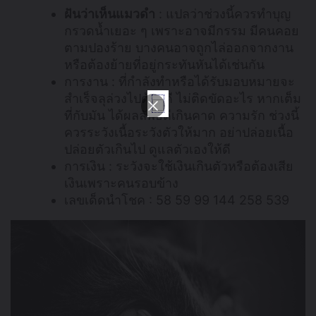
ฝันว่าเห็นแมวดำ
: แปลว่าช่วงนี้ควรทำบุญ
กรวดน้ำเยอะ ๆ เพราะอาจมีกรรม มีคนคอย
ตามปองร้าย บางคนอาจถูกไล่ออกจากงาน
หรือต้องย้ายที่อยู่กระทันหันได้เช่นกัน
การงาน : ที่กำลังทำหรือได้รับมอบหมายจะ
สำเร็จลุล่วงไปด้วยดี ไม่ติดขัดอะไร หากเต็ม
ที่กับมัน ได้ผลลัพธ์ดีเกินคาด ความรัก ช่วงนี้
ควรระวังเนื้อระวังตัวให้มาก อย่าปล่อยเนื้อ
ปล่อยตัวเกินไป ดูแลตัวเองให้ดี
การเงิน : ระวังจะใช้เงินเกินตัวหรือต้องเสีย
เงินเพราะคนรอบข้าง
เลขเด็ดนำโชค : 58 59 99 144 258 539