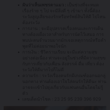
ฝันว่าเห็นเพชรตาแมว :
เป็นช่วงที่จะหมด
เรื่องร้าย ๆ ไป จะมีสิ่งดี ๆ เข้ามา ทั้งนี้ต้อง
ระวังสูญเสียของรักหรือทรัพย์สินให้ดี ไปไหน
ต้องระวัง
การงาน : จะมีอุปสรรคเรื่องคนและการเดิน
ทางต้องเผื่อเวลาสำหรับการนัดไว้เสมอ การ
พบปะคนจำนวนมากมักเจอเหตุการณ์หรือคำ
พูดที่ไม่ค่อยน่าพอใจนัก
การเงิน : ชีวิตราบเรียบ จะมีแต่ความสุข
อย่างต่อเนื่อง ท่านจะอยู่ในช่วงที่มีความสุขข
กับการเที่ยวกับเพื่อน สังสรรค์ ดื่ม เที่ยว ต้อง
ระวังให้ดีมากไปก็ไม่ดี
ความรัก : ระวังเรื่องคนรักมีเกณฑ์ออกนอกลู่
นอกทาง ท่านต้องเอาใจใส่คนรักให้ดีนะ ท่าน
อาจจะเข้าไปยุ่งเกี่ยวกับแฟนคนอื่นโดยไม่รู้
ตัว
เลขเด็ดนำโชค : 23 25 95 239 396 929