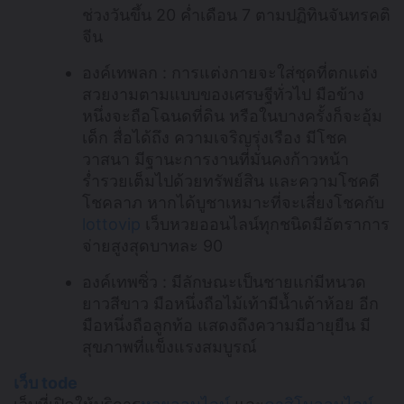
ช่วงวันขึ้น 20 ค่ำเดือน 7 ตามปฏิทินจันทรคติ
จีน
องค์เทพลก : การแต่งกายจะใส่ชุดที่ตกแต่ง
สวยงามตามแบบของเศรษฐีทั่วไป มือข้าง
หนึ่งจะถือโฉนดที่ดิน หรือในบางครั้งก็จะอุ้ม
เด็ก สื่อได้ถึง ความเจริญรุ่งเรือง มีโชค
วาสนา มีฐานะการงานที่มั่นคงก้าวหน้า
ร่ำรวยเต็มไปด้วยทรัพย์สิน และความโชคดี
โชคลาภ หากได้บูชาเหมาะที่จะเสี่ยงโชคกับ
lottovip
เว็บหวยออนไลน์ทุกชนิดมีอัตราการ
จ่ายสูงสุดบาทละ 90
องค์เทพซิ่ว : มีลักษณะเป็นชายแก่มีหนวด
ยาวสีขาว มือหนึ่งถือไม้เท้ามีน้ำเต้าห้อย อีก
มือหนึ่งถือลูกท้อ แสดงถึงความมีอายุยืน มี
สุขภาพที่แข็งแรงสมบูรณ์
เว็บ tode