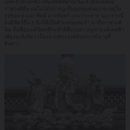
เทพเจ้าฮกลกซิ่ว เป็นเทพที่มีมานานแล้วตั้งแต่สมัย
ราชวงศ์ฮั่น แต่ไม่ได้ปรากฎเป็นรูปของคนแก่จะอยู่ใน
รูปของ ดวงอาทิตย์ ดวงจันทร์ และกระต่าย นอกจากนี้
ยังมีสัตว์อื่น ๆ อีกใช้เป็นตัวแทนเทพเจ้า มาถึงราชวงศ์
ฉิน จิ๋นซีฮ่องเต้นิยมที่จะทำพิธีบวงสรวงบูชาองค์เทพซิ่ว
เพียงองค์เดียว เนื่องจากพระองค์ต้องการมีอายุที่
ยืนยาว