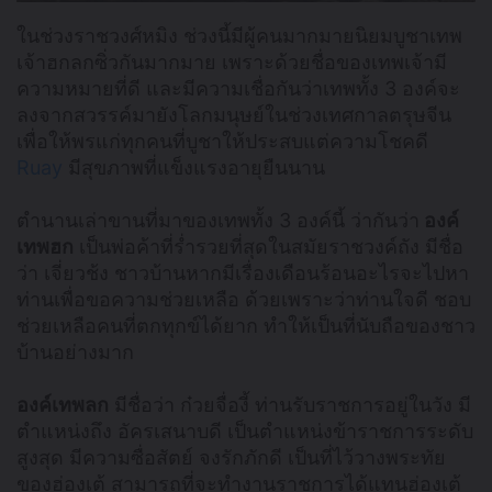
ในช่วงราชวงศ์หมิง ช่วงนี้มีผู้คนมากมายนิยมบูชาเทพ
เจ้าฮกลกซิ่วกันมากมาย เพราะด้วยชื่อของเทพเจ้ามี
ความหมายที่ดี และมีความเชื่อกันว่าเทพทั้ง 3 องค์จะ
ลงจากสวรรค์มายังโลกมนุษย์ในช่วงเทศกาลตรุษจีน
เพื่อให้พรแก่ทุกคนที่บูชาให้ประสบแต่ความโชคดี
Ruay
มีสุขภาพที่แข็งแรงอายุยืนนาน
ตำนานเล่าขานที่มาของเทพทั้ง 3 องค์นี้ ว่ากันว่า
องค์
เทพฮก
เป็นพ่อค้าที่ร่ำรวยที่สุดในสมัยราชวงค์ถัง มีชื่อ
ว่า เจี่ยวช้ง ชาวบ้านหากมีเรื่องเดือนร้อนอะไรจะไปหา
ท่านเพื่อขอความช่วยเหลือ ด้วยเพราะว่าท่านใจดี ชอบ
ช่วยเหลือคนที่ตกทุกข์ได้ยาก ทำให้เป็นที่นับถือของชาว
บ้านอย่างมาก
องค์เทพลก
มีชื่อว่า ก๋วยจื่องี้ ท่านรับราชการอยู่ในวัง มี
ตำแหน่งถึง อัครเสนาบดี เป็นตำแหน่งข้าราชการระดับ
สูงสุด มีความซื่อสัตย์ จงรักภักดี เป็นที่ไว้วางพระทัย
ของฮ่องเต้ สามารถที่จะทำงานราชการได้แทนฮ่องเต้