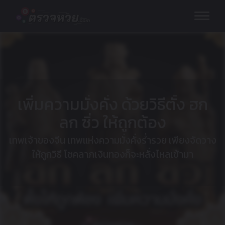
Skip
to
content
เพิ่มความมั่งคั่ง ด้วยวิธีตั้ง ฮก
ลก ซิ่ว ให้ถูกต้อง
เทพเจ้าของจีน เทพแห่งความมั่งคั่งร่ำรวย เพียงจัดวาง
ให้ถูกวิธี โชคลาภเงินทองก็จะหลั่งไหลเข้ามา