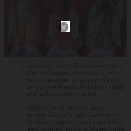
องค์เทพฮก : เป็นชายที่มีลักษณะแต่งชุดขุน
จีนนางระดับสูงเต็มยศ ประกอบด้วย หมวก
ขุนนาง ชุดคลุมที่ตกแต่งสวยงาม เข็มขัดที่
ประดับตกแต่งด้วยหยก ที่มีข้างซ้ายจะถือยู่อี่
หรือก้อนทอง บางครั้งจะอุ้มเด็ก
สื่อได้ถึงความมีบารมีวาสนา ยศฐา
บรรดาศักดิ์ ความร่ำรวยในโภคทรัพย์ หาก
ใครที่ต้องการขอพนจากองค์เทพฮก ในเรื่อง
ของตำแหน่งหน้าที่การงาน ให้ขอพรท่านใน