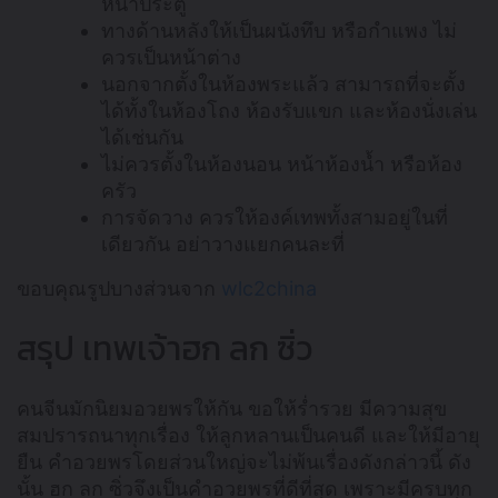
หน้าประตู
ทางด้านหลังให้เป็นผนังทึบ หรือกำแพง ไม่
ควรเป็นหน้าต่าง
นอกจากตั้งในห้องพระแล้ว สามารถที่จะตั้ง
ได้ทั้งในห้องโถง ห้องรับแขก และห้องนั่งเล่น
ได้เช่นกัน
ไม่ควรตั้งในห้องนอน หน้าห้องน้ำ หรือห้อง
ครัว
การจัดวาง ควรให้องค์เทพทั้งสามอยู่ในที่
เดียวกัน อย่าวางแยกคนละที่
ขอบคุณรูปบางส่วนจาก
wlc2china
สรุป เทพเจ้าฮก ลก ซิ่ว
คนจีนมักนิยมอวยพรให้กัน ขอให้ร่ำรวย มีความสุข
สมปรารถนาทุกเรื่อง ให้ลูกหลานเป็นคนดี และให้มีอายุ
ยืน คำอวยพรโดยส่วนใหญ่จะไม่พ้นเรื่องดังกล่าวนี้ ดัง
นั้น ฮก ลก ซิ่วจึงเป็นคำอวยพรที่ดีที่สุด เพราะมีครบทุก