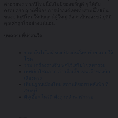
คำอวยพร หากปีใหม่นี้ยังไม่มีของขวัญดี ๆ ให้กับ
ครอบครัว ญาติพี่น้อง การนำองค์เทพทั้งสามนี้ไปเป็น
ของขวัญปีใหม่ให้กับญาติผู้ใหญ่ ถือว่าเป็นของขวัญที่มี
คุณค่าถูกใจอย่างแน่นอน
บทความที่น่าสนใจ
รวม ต้นไม้ไล่ผี ช่วยป้องกันสิ่งชั่วร้าย แถมให้
โชค
รวม เครื่องรางจีน พกไว้เสริมโชคพารวย
เทพเจ้าโชคลาภ ฮ่าวจื่อเอี๊ย เทพเจ้าของนัก
เสี่ยงดวง
เทียนฐานเมืองไทย สถานที่ขอพรพลังฟ้า ที่
สระบุรี
ตี่จู่เอี๊ยะ ไหว้ดี ตั้งถูกหลักพาร่ำรวย