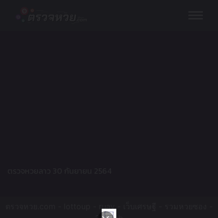
Skip
to
content
ตรวจหวยลาว 30 กันยายน 2564
ตรวจหวย.com -
lottoup
-
ruay
-
เว็บเศรษฐี
-
รวมหวยซอง
-
365kub