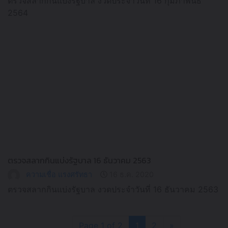
ตรวจสลากกินแบ่งรัฐบาล งวดประจำวันที่ 16 กุมภาพันธ์
2564
ตรวจสลากกินแบ่งรัฐบาล 16 ธันวาคม 2563
ความเชื่อ แรงศรัทธา
16 ธ.ค. 2020
ตรวจสลากกินแบ่งรัฐบาล งวดประจำวันที่ 16 ธันวาคม 2563
Page 1 of 2
1
2
»