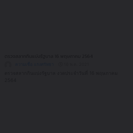
ตรวจสลากกินแบ่งรัฐบาล 16 พฤษภาคม 2564
ความเชื่อ แรงศรัทธา
16 พ.ค. 2021
ตรวจสลากกินแบ่งรัฐบาล งวดประจำวันที่ 16 พฤษภาคม
2564