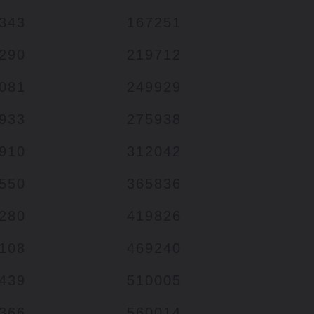
343
167251
290
219712
081
249929
933
275938
910
312042
550
365836
280
419826
108
469240
439
510005
366
560014