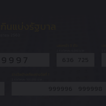
ินแบ่งรัฐบาล
ันยายน 2563
เลขหน้า 3 ตัว
เล
2 รางวัลๆละ 4,000 บาท
2 ร
99997
636 725
รางวัลข้างเคียงรางวัลที่ 1
2 รางวัลๆละ 100,000 บาท
999996 999998