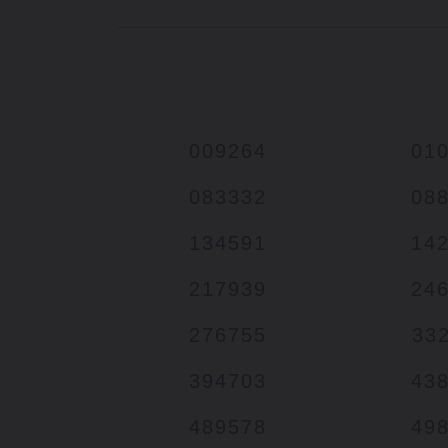
009264
01
083332
08
134591
14
217939
24
276755
33
394703
43
489578
49