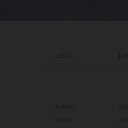
021133
11
024868
10
705151
78