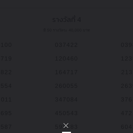
รางวัลที่ 4
มี 50 รางวัลๆะ 40,000 บาท
0100
037422
039
8719
120460
123
2822
164717
213
6554
260055
263
2011
347084
376
8695
450543
472
8587
593183
604