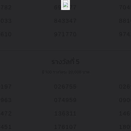
8782
691877
704
6033
843347
881
1610
971770
974
รางวัลที่ 5
มี 100 รางวัลๆะ 20,000 บาท
3197
026755
026
0963
074959
090
5472
136311
146
6451
176107
180