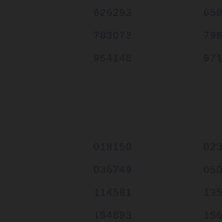
626293
65
783072
79
954148
97
018150
02
036749
05
114581
13
154893
15